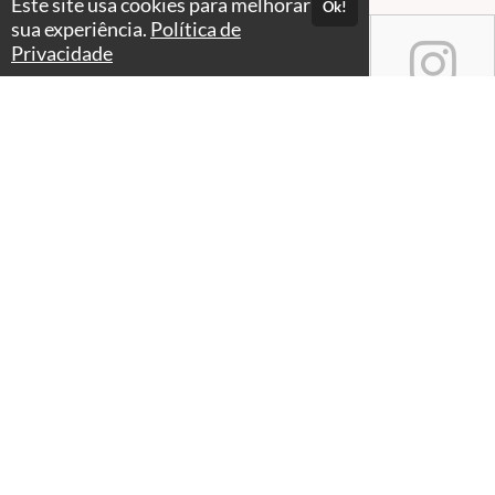
Este site usa cookies para melhorar
Ok!
sua experiência.
Política de
Privacidade
Atendimento
Seg. a Sex. das 9:00 às 17h
+55 11 94525-6373
Fale Conosco
CNPJ: 50.165.706/0001-81
Páginas