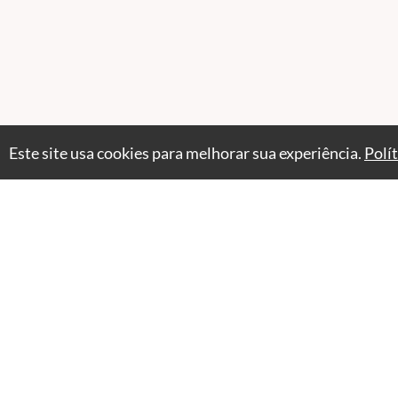
Este site usa cookies para melhorar sua experiência.
Polí
Atendimento
P
Seg. a Sex. das 9:00 às 17h
+55 11 94525-6373
Fale Conosco
CNPJ: 50.165.706/0001-81