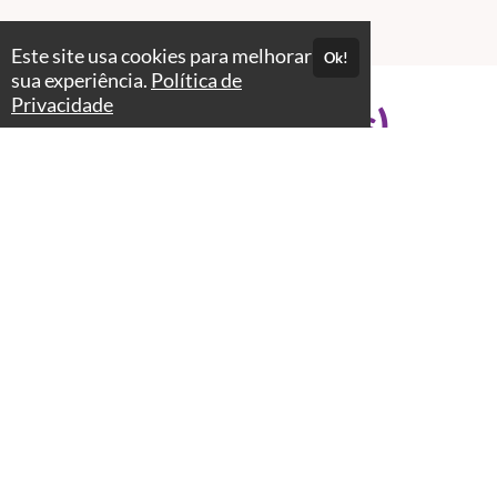
Este site usa cookies para melhorar
Ok!
sua experiência.
Política de
Privacidade
Professores(as)
Stella Azulay
Jornalista e Educadora Parental