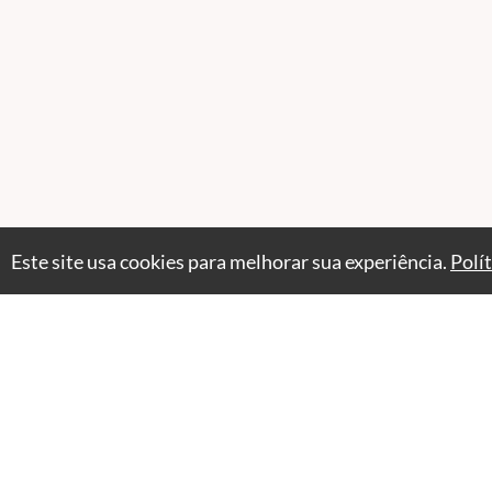
Este site usa cookies para melhorar sua experiência.
Polí
Professores(as)
Stella Azulay