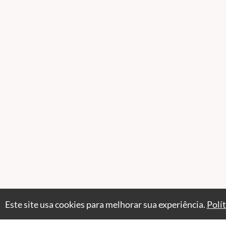
Este site usa cookies para melhorar sua experiência.
Polí
Professores(as)