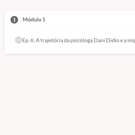
Módulo 1
1
Ep. 6: A trajetória da psicóloga Dani Didio e a 