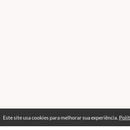
Este site usa cookies para melhorar sua experiência.
Polí
Professores(as)