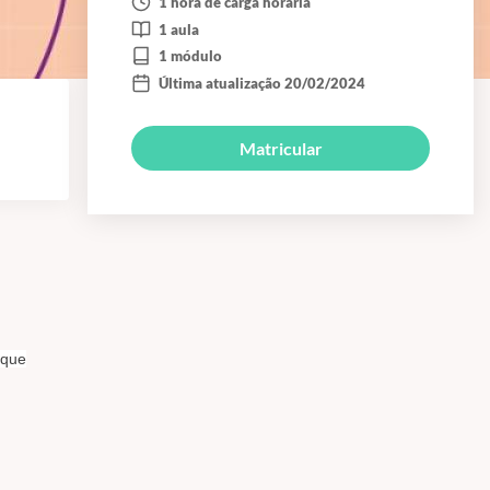
1 hora de carga horária
1 aula
1 módulo
Última atualização 20/02/2024
Matricular
 que