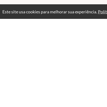
Este site usa cookies para melhorar sua experiência.
Polí
Professores(as)
Stella Azulay
Jornalista e Educadora Parental
VER PERFIL