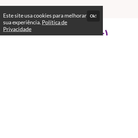
Este site usa cookies para melhorar
Ok!
sua experiência.
Política de
Privacidade
Professores(as)
Stella Azulay
Jornalista e Educadora Parental