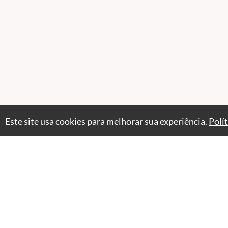
Este site usa cookies para melhorar sua experiência.
Polí
Professores(as)
Stella Azulay