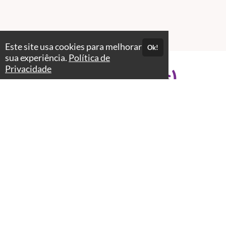
Este site usa cookies para melhorar
Ok!
sua experiência.
Política de
Privacidade
Professores(as)
Stella Azulay
Jornalista e Educadora Parental