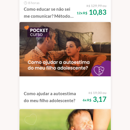
8 horas
129,99 ou
R$
Como educar se não sei
10,83
12x R$
me comunicar? Método
Stella Azulay
19,00 ou
Como ajudar a autoestima
R$
3,17
6x R$
do meu filho adolescente?