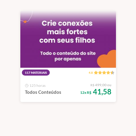
117 MATERIAIS
4.8
499,00 ou
125 horas
R$
41,58
Todos Conteúdos
12x R$