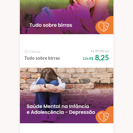
99,00 ou
2 horas
R$
8,25
Tudo sobre birras
12x R$