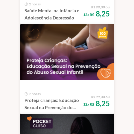
2 horas
99,00 ou
R$
Saúde Mental na Infância e
8,25
12x R$
Adolescência Depressão
2 horas
99,00 ou
R$
Proteja crianças: Educação
8,25
12x R$
Sexual na Prevenção do
Abuso Sexual Infantil