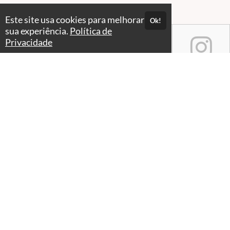
Este site usa cookies para melhorar
Ok!
sua experiência.
Política de
Privacidade
Atendimento
Seg. a Sex. das 9:00 às 17h
+55 11 94525-6373
Fale Conosco
CNPJ: 50.165.706/0001-81