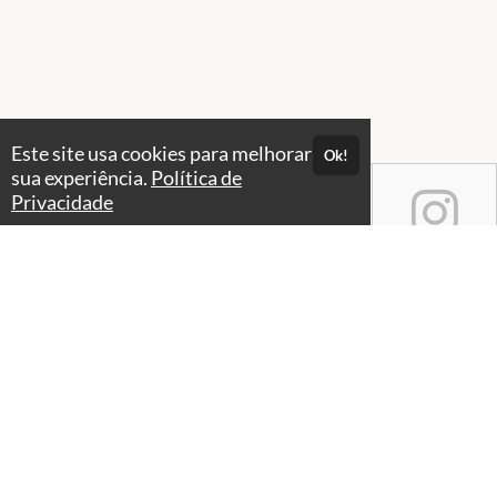
Este site usa cookies para melhorar
Ok!
sua experiência.
Política de
Privacidade
Atendimento
Seg. a Sex. das 9:00 às 17h
+55 11 94525-6373